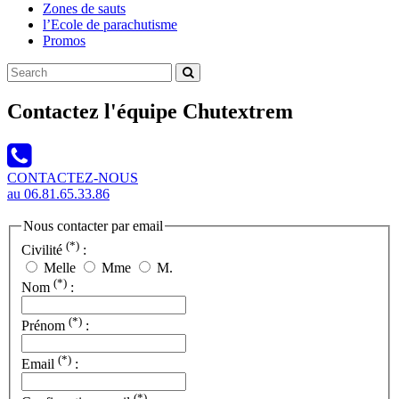
Zones de sauts
l’Ecole de parachutisme
Promos
Contactez l'équipe Chutextrem
CONTACTEZ-NOUS
au
06.81.65.33.86
Nous contacter par email
(*)
Civilité
:
Melle
Mme
M.
(*)
Nom
:
(*)
Prénom
:
(*)
Email
:
(*)