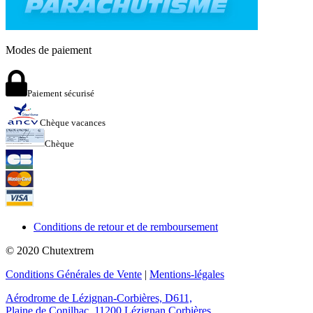
Modes de paiement
Paiement sécurisé
Chèque vacances
Chèque
Conditions de retour et de remboursement
© 2020
Chutextrem
Conditions Générales de Vente
|
Mentions-légales
Aérodrome de Lézignan-Corbières, D611,
Plaine de Conilhac
,
11200
Lézignan Corbières