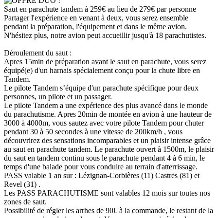
OFFRE DUO !
Saut en parachute tandem à 259€ au lieu de 279€ par personne
Partager l'expérience en venant à deux, vous serez ensemble
pendant la préparation, l'équipement et dans le même avion.
N'hésitez plus, notre avion peut accueillir jusqu'à 18 parachutistes.
Déroulement du saut :
Apres 15min de préparation avant le saut en parachute, vous serez
équipé(e) d'un harnais spécialement conçu pour la chute libre en
Tandem.
Le pilote Tandem s’équipe d'un parachute spécifique pour deux
personnes, un pilote et un passager.
Le pilote Tandem a une expérience des plus avancé dans le monde
du parachutisme. Apres 20min de montée en avion à une hauteur de
3000 à 4000m, vous sautez avec votre pilote Tandem pour chuter
pendant 30 à 50 secondes à une vitesse de 200km/h , vous
découvrirez des sensations incomparables et un plaisir intense grâce
au saut en parachute tandem. Le parachute ouvert à 1500m, le plaisir
du saut en tandem continu sous le parachute pendant 4 à 6 min, le
temps d'une balade pour vous conduire au terrain d'atterrissage.
PASS valable 1 an sur : Lézignan-Corbières (11) Castres (81) et
Revel (31) .
Les PASS PARACHUTISME sont valables 12 mois sur toutes nos
zones de saut.
Possibilité de régler les arrhes de 90€ à la commande, le restant de la