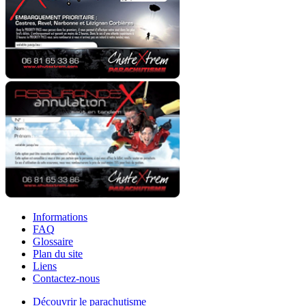
Informations
FAQ
Glossaire
Plan du site
Liens
Contactez-nous
Découvrir le parachutisme